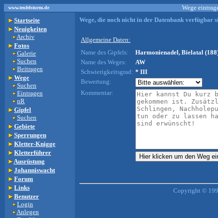
Wege eintrage
www.teufelsturm.de
Wege, die noch nicht in der Datenbank verfügbar si
Startseite
Neuigkeiten
Archiv
Allgemeine Daten:
Fotos
Name des Gipfels:
Harmonienadel, Bielatal (188
Galerie
Suchen
Name des Weges:
AW
Beitragen
Schwierigkeitsgrad:
* III
Wege
Bewertung:
Suchen
Kommentar:
Eintragen
nR
Gipfel
Suchen
Gebiete
Sperrungen
Kletter-Knigge
Kletterführer
Ausrüstung
Johanniswacht
Forum
Links
Copyright © 199
Benutzer
Login
Anlegen