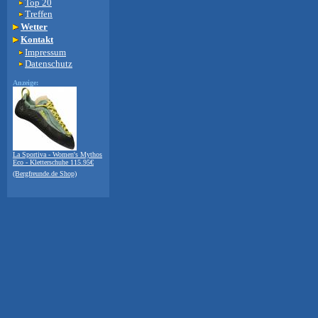
Top 20
Treffen
Wetter
Kontakt
Impressum
Datenschutz
Anzeige:
La Sportiva - Women's Mythos
Eco - Kletterschuhe 115.95€
(Bergfreunde.de Shop)