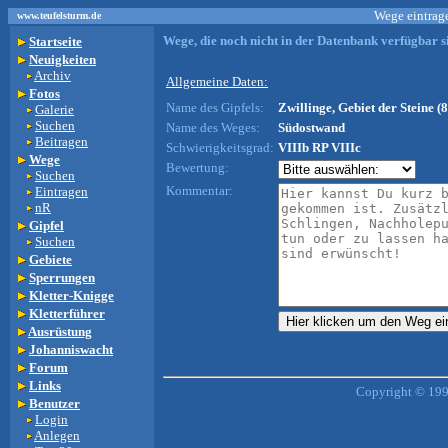
Wege eintrage
www.teufelsturm.de
Wege, die noch nicht in der Datenbank verfügbar si
Startseite
Neuigkeiten
Archiv
Allgemeine Daten:
Fotos
Name des Gipfels:
Zwillinge, Gebiet der Steine (
Galerie
Suchen
Name des Weges:
Südostwand
Beitragen
Schwierigkeitsgrad:
VIIIb RP VIIIc
Wege
Bewertung:
Suchen
Kommentar:
Eintragen
nR
Gipfel
Suchen
Gebiete
Sperrungen
Kletter-Knigge
Kletterführer
Ausrüstung
Johanniswacht
Forum
Links
Copyright © 199
Benutzer
Login
Anlegen