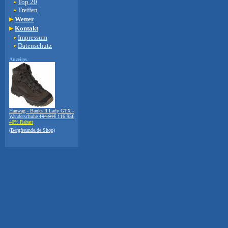
Top 20
Treffen
Wetter
Kontakt
Impressum
Datenschutz
Anzeige:
Hanwag - Banks II Lady GTX -
Wanderschuhe
194.91€
116.95€
40% Rabatt
(Bergfreunde.de Shop)