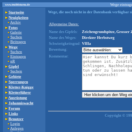
Wege eintrage
www.teufelsturm.de
Wege, die noch nicht in der Datenbank verfügbar si
Startseite
Neuigkeiten
Archiv
Allgemeine Daten:
Fotos
Name des Gipfels:
Zeichengrundspitze, Grosser 
Galerie
Suchen
Name des Weges:
Direkter Herbstweg
Beitragen
Schwierigkeitsgrad:
VIIIa
Wege
Bewertung:
Suchen
Kommentar:
Eintragen
nR
Gipfel
Suchen
Gebiete
Sperrungen
Kletter-Knigge
Kletterführer
Ausrüstung
Johanniswacht
Forum
Links
Copyright © 199
Benutzer
Login
Anlegen