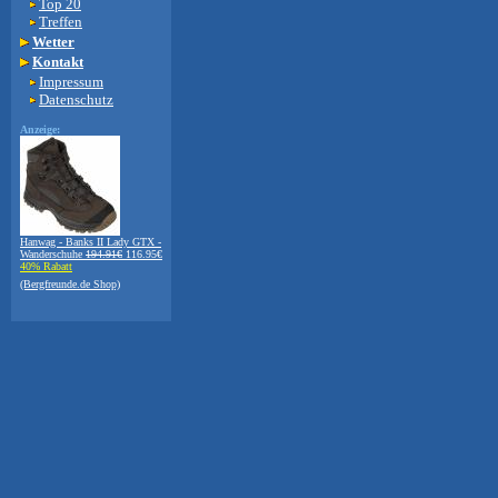
Top 20
Treffen
Wetter
Kontakt
Impressum
Datenschutz
Anzeige:
Hanwag - Banks II Lady GTX -
Wanderschuhe
194.91€
116.95€
40% Rabatt
(Bergfreunde.de Shop)