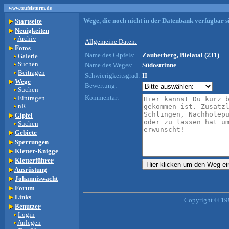
www.teufelsturm.de
Wege, die noch nicht in der Datenbank verfügbar si
Startseite
Neuigkeiten
Archiv
Allgemeine Daten:
Fotos
Name des Gipfels:
Zauberberg, Bielatal (231)
Galerie
Suchen
Name des Weges:
Südostrinne
Beitragen
Schwierigkeitsgrad:
II
Wege
Bewertung:
Suchen
Kommentar:
Eintragen
nR
Gipfel
Suchen
Gebiete
Sperrungen
Kletter-Knigge
Kletterführer
Ausrüstung
Johanniswacht
Forum
Links
Copyright © 19
Benutzer
Login
Anlegen