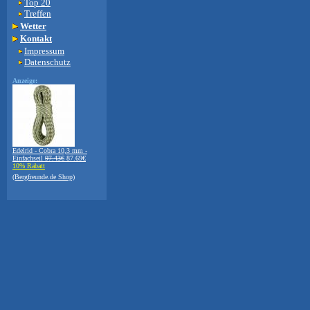
Top 20
Treffen
Wetter
Kontakt
Impressum
Datenschutz
Anzeige:
Edelrid - Cobra 10,3 mm -
Einfachseil
97.43€
87.69€
10% Rabatt
(Bergfreunde.de Shop)