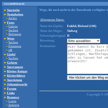
www.teufelsturm.de
Wege, die noch nicht in der Datenbank verfügbar si
Startseite
Neuigkeiten
Archiv
Allgemeine Daten:
Fotos
Name des Gipfels:
Euklid, Bielatal (146)
Galerie
Suchen
Name des Weges:
Südweg
Beitragen
Schwierigkeitsgrad:
II
Wege
Bewertung:
Suchen
Kommentar:
Eintragen
nR
Gipfel
Suchen
Gebiete
Sperrungen
Kletter-Knigge
Kletterführer
Ausrüstung
Johanniswacht
Forum
Links
Copyright © 19
Benutzer
Login
Anlegen