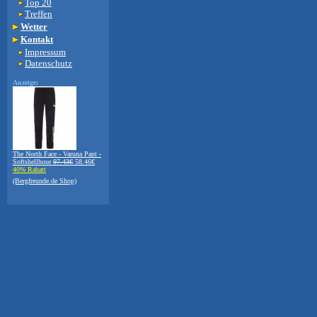
Top 20
Treffen
Wetter
Kontakt
Impressum
Datenschutz
Anzeige:
The North Face - Varuna Pant -
Softshellhose
97.43€
58.46€
40% Rabatt
(Bergfreunde.de Shop)