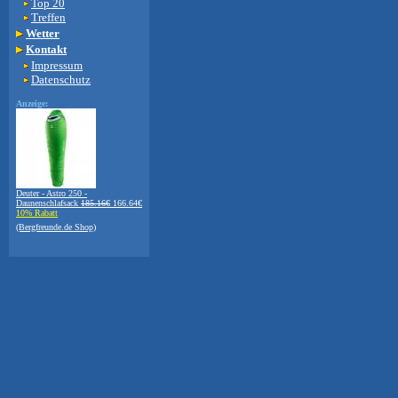
Top 20
Treffen
Wetter
Kontakt
Impressum
Datenschutz
Anzeige:
Deuter - Astro 250 -
Daunenschlafsack
185.16€
166.64€
10% Rabatt
(Bergfreunde.de Shop)