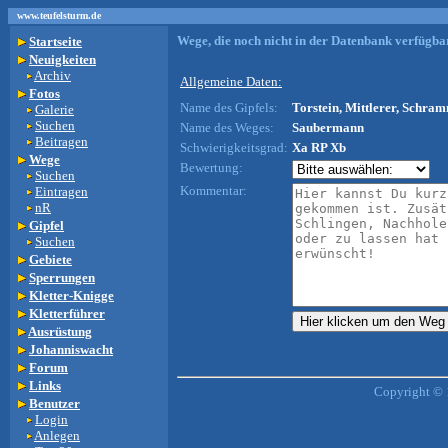
www.teufelsturm.de
Wege, die noch nicht in der Datenbank verfügbar
Startseite
Neuigkeiten
Archiv
Allgemeine Daten:
Fotos
Name des Gipfels:
Torstein, Mittlerer, Schram
Galerie
Suchen
Name des Weges:
Saubermann
Beitragen
Schwierigkeitsgrad:
Xa RP Xb
Wege
Bewertung:
Suchen
Kommentar:
Eintragen
nR
Gipfel
Suchen
Gebiete
Sperrungen
Kletter-Knigge
Kletterführer
Ausrüstung
Johanniswacht
Forum
Links
Copyright © 
Benutzer
Login
Anlegen