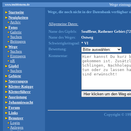
Wege eintrage
www.teufelsturm.de
Wege, die noch nicht in der Datenbank verfügbar si
Startseite
Neuigkeiten
Archiv
Allgemeine Daten:
Fotos
Name des Gipfels:
Souffleur, Rathener Gebiet (72
Galerie
Suchen
Name des Weges:
Ostweg
Beitragen
Schwierigkeitsgrad:
* VI
Wege
Bewertung:
Suchen
Kommentar:
Eintragen
nR
Gipfel
Suchen
Gebiete
Sperrungen
Kletter-Knigge
Kletterführer
Ausrüstung
Johanniswacht
Forum
Links
Copyright © 199
Benutzer
Login
Anlegen