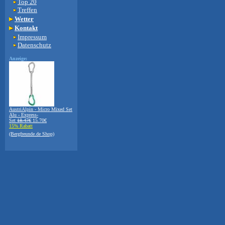
Top 20
Treffen
Wetter
Kontakt
Impressum
Datenschutz
Anzeige:
AustriAlpin - Micro Mixed Set
Alu - Express-
Set
18.47€
15.70€
15% Rabatt
(Bergfreunde.de Shop)