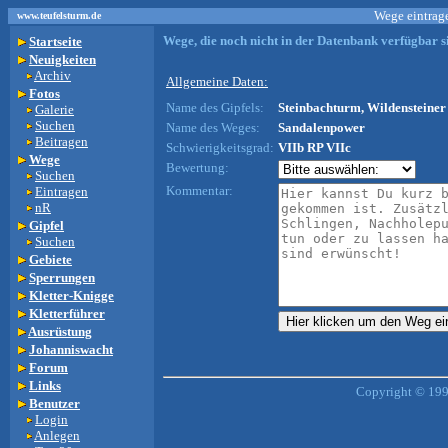
Wege eintrage
www.teufelsturm.de
Wege, die noch nicht in der Datenbank verfügbar si
Startseite
Neuigkeiten
Archiv
Allgemeine Daten:
Fotos
Name des Gipfels:
Steinbachturm, Wildensteiner 
Galerie
Suchen
Name des Weges:
Sandalenpower
Beitragen
Schwierigkeitsgrad:
VIIb RP VIIc
Wege
Bewertung:
Suchen
Kommentar:
Eintragen
nR
Gipfel
Suchen
Gebiete
Sperrungen
Kletter-Knigge
Kletterführer
Ausrüstung
Johanniswacht
Forum
Links
Copyright © 199
Benutzer
Login
Anlegen