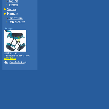
Top 20
Treffen
Wetter
Kontakt
Impressum
Datenschutz
Anzeige:
Edelrid - Jay -
Klettergurt
63.31€
37.99€
40% Rabatt
(Bergfreunde.de Shop)