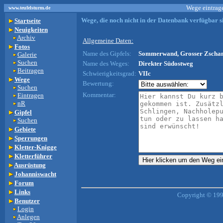
Wege eintrage
www.teufelsturm.de
Wege, die noch nicht in der Datenbank verfügbar si
Startseite
Neuigkeiten
Archiv
Allgemeine Daten:
Fotos
Name des Gipfels:
Sommerwand, Grosser Zschan
Galerie
Suchen
Name des Weges:
Direkter Südostweg
Beitragen
Schwierigkeitsgrad:
VIIc
Wege
Bewertung:
Suchen
Kommentar:
Eintragen
nR
Gipfel
Suchen
Gebiete
Sperrungen
Kletter-Knigge
Kletterführer
Ausrüstung
Johanniswacht
Forum
Links
Copyright © 199
Benutzer
Login
Anlegen