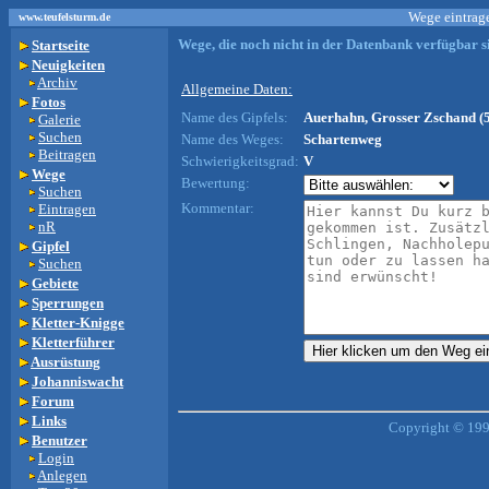
Wege eintrage
www.teufelsturm.de
Wege, die noch nicht in der Datenbank verfügbar si
Startseite
Neuigkeiten
Archiv
Allgemeine Daten:
Fotos
Name des Gipfels:
Auerhahn, Grosser Zschand (
Galerie
Suchen
Name des Weges:
Schartenweg
Beitragen
Schwierigkeitsgrad:
V
Wege
Bewertung:
Suchen
Kommentar:
Eintragen
nR
Gipfel
Suchen
Gebiete
Sperrungen
Kletter-Knigge
Kletterführer
Ausrüstung
Johanniswacht
Forum
Links
Copyright © 199
Benutzer
Login
Anlegen