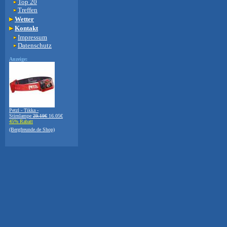
Top 20
Treffen
Wetter
Kontakt
Impressum
Datenschutz
Anzeige:
Petzl - Tikka -
Stirnlampe
29.19€
16.05€
45% Rabatt
(Bergfreunde.de Shop)