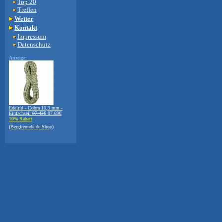
Top 20
Treffen
Wetter
Kontakt
Impressum
Datenschutz
Anzeige:
Edelrid - Cobra 10,3 mm -
Einfachseil
97.43€
87.69€
10% Rabatt
(Bergfreunde.de Shop)