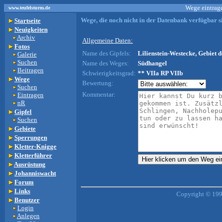
Wege eintrage
www.teufelsturm.de
Wege, die noch nicht in der Datenbank verfügbar si
Startseite
Neuigkeiten
Archiv
Allgemeine Daten:
Fotos
Name des Gipfels:
Lilienstein-Westecke, Gebiet d
Galerie
Suchen
Name des Weges:
Südhangel
Beitragen
Schwierigkeitsgrad:
** VIIa RP VIIb
Wege
Bewertung:
Suchen
Kommentar:
Eintragen
nR
Gipfel
Suchen
Gebiete
Sperrungen
Kletter-Knigge
Kletterführer
Ausrüstung
Johanniswacht
Forum
Links
Copyright © 199
Benutzer
Login
Anlegen