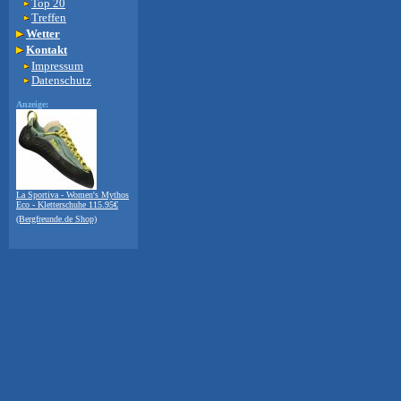
Top 20
Treffen
Wetter
Kontakt
Impressum
Datenschutz
Anzeige:
La Sportiva - Women's Mythos
Eco - Kletterschuhe 115.95€
(Bergfreunde.de Shop)