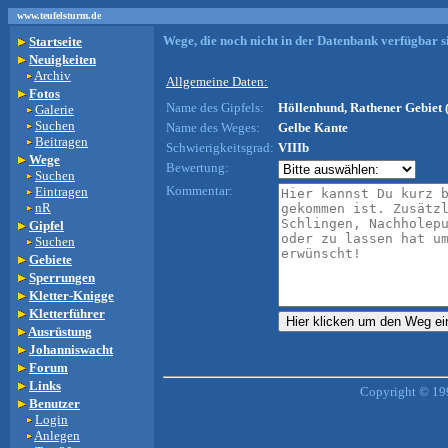
www.teufelsturm.de
Wege, die noch nicht in der Datenbank verfügbar si
Startseite
Neuigkeiten
Archiv
Allgemeine Daten:
Fotos
Name des Gipfels:
Höllenhund, Rathener Gebiet 
Galerie
Suchen
Name des Weges:
Gelbe Kante
Beitragen
Schwierigkeitsgrad:
VIIIb
Wege
Bewertung:
Suchen
Kommentar:
Eintragen
nR
Gipfel
Suchen
Gebiete
Sperrungen
Kletter-Knigge
Kletterführer
Ausrüstung
Johanniswacht
Forum
Links
Copyright © 19
Benutzer
Login
Anlegen