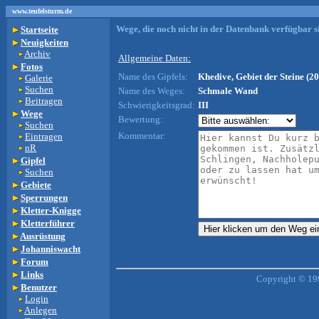
www.teufelsturm.de
Wege, die noch nicht in der Datenbank verfügbar si
Startseite
Neuigkeiten
Archiv
Allgemeine Daten:
Fotos
Name des Gipfels:
Khedive, Gebiet der Steine (20
Galerie
Suchen
Name des Weges:
Schmale Wand
Beitragen
Schwierigkeitsgrad:
III
Wege
Bewertung:
Suchen
Kommentar:
Eintragen
nR
Gipfel
Suchen
Gebiete
Sperrungen
Kletter-Knigge
Kletterführer
Ausrüstung
Johanniswacht
Forum
Links
Copyright © 19
Benutzer
Login
Anlegen