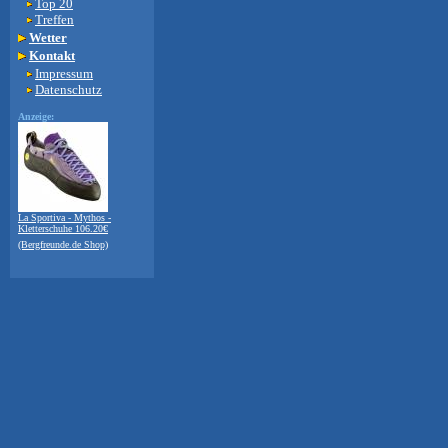
Top 20
Treffen
Wetter
Kontakt
Impressum
Datenschutz
Anzeige:
La Sportiva - Mythos -
Kletterschuhe 106.20€
(Bergfreunde.de Shop)