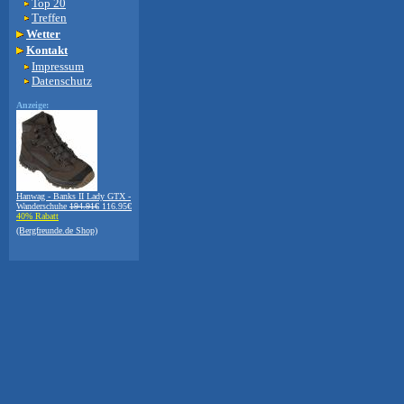
Top 20
Treffen
Wetter
Kontakt
Impressum
Datenschutz
Anzeige:
Hanwag - Banks II Lady GTX -
Wanderschuhe
194.91€
116.95€
40% Rabatt
(Bergfreunde.de Shop)