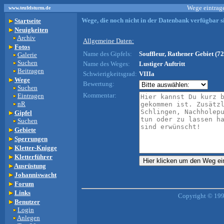
Wege eintrage
www.teufelsturm.de
Wege, die noch nicht in der Datenbank verfügbar si
Startseite
Neuigkeiten
Archiv
Allgemeine Daten:
Fotos
Name des Gipfels:
Souffleur, Rathener Gebiet (72
Galerie
Suchen
Name des Weges:
Lustiger Auftritt
Beitragen
Schwierigkeitsgrad:
VIIIa
Wege
Bewertung:
Suchen
Kommentar:
Eintragen
nR
Gipfel
Suchen
Gebiete
Sperrungen
Kletter-Knigge
Kletterführer
Ausrüstung
Johanniswacht
Forum
Links
Copyright © 199
Benutzer
Login
Anlegen