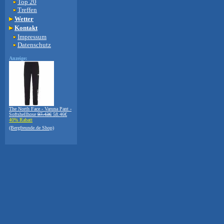
Top 20
Treffen
Wetter
Kontakt
Impressum
Datenschutz
Anzeige:
The North Face - Varuna Pant -
Softshellhose
97.43€
58.46€
40% Rabatt
(Bergfreunde.de Shop)