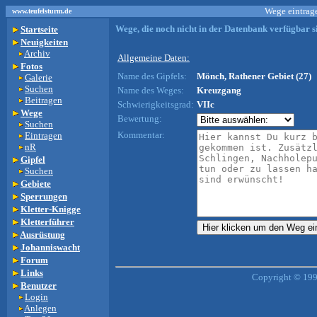
Wege eintrage
www.teufelsturm.de
Wege, die noch nicht in der Datenbank verfügbar si
Startseite
Neuigkeiten
Archiv
Allgemeine Daten:
Fotos
Name des Gipfels:
Mönch, Rathener Gebiet (27)
Galerie
Suchen
Name des Weges:
Kreuzgang
Beitragen
Schwierigkeitsgrad:
VIIc
Wege
Bewertung:
Suchen
Kommentar:
Eintragen
nR
Gipfel
Suchen
Gebiete
Sperrungen
Kletter-Knigge
Kletterführer
Ausrüstung
Johanniswacht
Forum
Links
Copyright © 199
Benutzer
Login
Anlegen