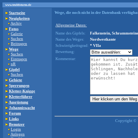
www.teufelsturm.de
Wege, die noch nicht in der Datenbank verfügbar
Startseite
Neuigkeiten
Archiv
Allgemeine Daten:
Fotos
Name des Gipfels:
Falkenstein, Schrammsteine
Galerie
Suchen
Name des Weges:
Nordwestkante
Beitragen
Schwierigkeitsgrad:
* VIIa
Wege
Bewertung:
Suchen
Kommentar:
Eintragen
nR
Gipfel
Suchen
Gebiete
Sperrungen
Kletter-Knigge
Kletterführer
Ausrüstung
Johanniswacht
Forum
Links
Copyright © 
Benutzer
Login
Anlegen