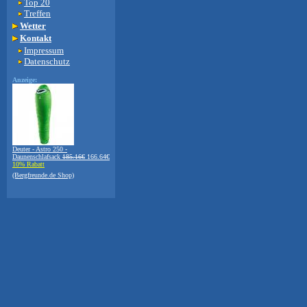
Top 20
Treffen
Wetter
Kontakt
Impressum
Datenschutz
Anzeige:
Deuter - Astro 250 -
Daunenschlafsack
185.16€
166.64€
10% Rabatt
(Bergfreunde.de Shop)