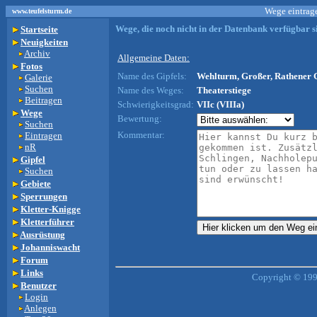
Wege eintrage
www.teufelsturm.de
Wege, die noch nicht in der Datenbank verfügbar si
Startseite
Neuigkeiten
Archiv
Allgemeine Daten:
Fotos
Name des Gipfels:
Wehlturm, Großer, Rathener G
Galerie
Suchen
Name des Weges:
Theaterstiege
Beitragen
Schwierigkeitsgrad:
VIIc (VIIIa)
Wege
Bewertung:
Suchen
Kommentar:
Eintragen
nR
Gipfel
Suchen
Gebiete
Sperrungen
Kletter-Knigge
Kletterführer
Ausrüstung
Johanniswacht
Forum
Links
Copyright © 199
Benutzer
Login
Anlegen