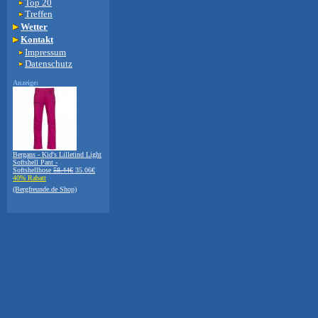
Top 20
Treffen
Wetter
Kontakt
Impressum
Datenschutz
Anzeige:
Bergans - Kid's Lilletind Light
Softshell Pant -
Softshellhose
58.44€
35.06€
40% Rabatt
(Bergfreunde.de Shop)