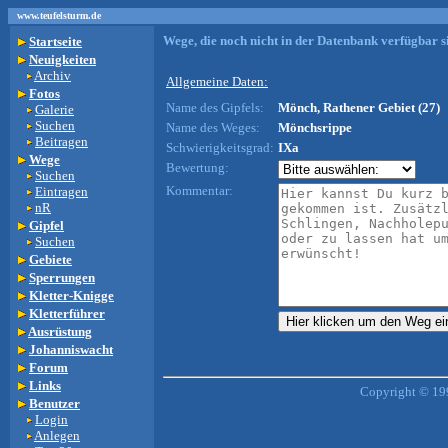
www.teufelsturm.de
Wege, die noch nicht in der Datenbank verfügbar si
Startseite
Neuigkeiten
Archiv
Allgemeine Daten:
Fotos
Name des Gipfels:
Mönch, Rathener Gebiet (27)
Galerie
Suchen
Name des Weges:
Mönchsrippe
Beitragen
Schwierigkeitsgrad:
IXa
Wege
Bewertung:
Suchen
Kommentar:
Eintragen
nR
Gipfel
Suchen
Gebiete
Sperrungen
Kletter-Knigge
Kletterführer
Ausrüstung
Johanniswacht
Forum
Links
Copyright © 19
Benutzer
Login
Anlegen