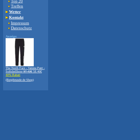
Top 20
Treffen
Wetter
Kontakt
Impressum
Datenschutz
Anzeige:
The North Face - Varuna Pant -
Softshellhose
97.43€
58.46€
40% Rabatt
(Bergfreunde.de Shop)