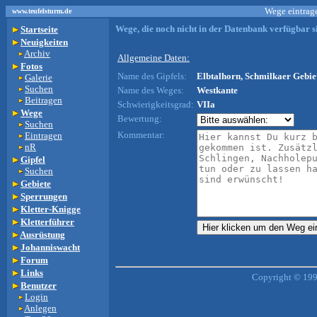
Wege eintrage
www.teufelsturm.de
Wege, die noch nicht in der Datenbank verfügbar si
Startseite
Neuigkeiten
Archiv
Allgemeine Daten:
Fotos
Name des Gipfels:
Elbtalhorn, Schmilkaer Gebiet
Galerie
Suchen
Name des Weges:
Westkante
Beitragen
Schwierigkeitsgrad:
VIIa
Wege
Bewertung:
Suchen
Kommentar:
Eintragen
nR
Gipfel
Suchen
Gebiete
Sperrungen
Kletter-Knigge
Kletterführer
Ausrüstung
Johanniswacht
Forum
Links
Copyright © 199
Benutzer
Login
Anlegen