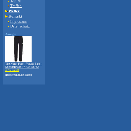
Top 20
Treffen
Wetter
Kontakt
Impressum
Datenschutz
Anzeige:
The North Face - Varuna Pant -
Softshellhose
97.43€
58.46€
40% Rabatt
(Bergfreunde.de Shop)