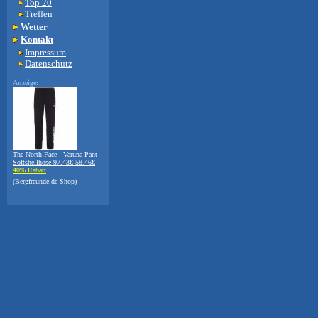
Top 20
Treffen
Wetter
Kontakt
Impressum
Datenschutz
Anzeige:
The North Face - Varuna Pant -
Softshellhose
97.43€
58.46€
40% Rabatt
(Bergfreunde.de Shop)