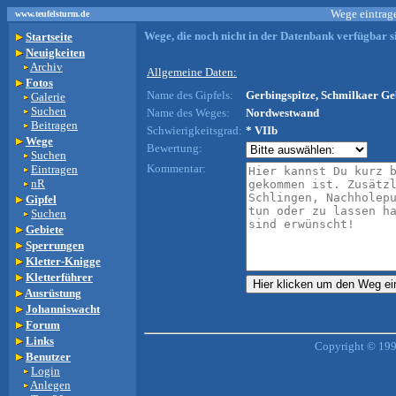
Wege eintrage
www.teufelsturm.de
Wege, die noch nicht in der Datenbank verfügbar si
Startseite
Neuigkeiten
Archiv
Allgemeine Daten:
Fotos
Name des Gipfels:
Gerbingspitze, Schmilkaer Geb
Galerie
Suchen
Name des Weges:
Nordwestwand
Beitragen
Schwierigkeitsgrad:
* VIIb
Wege
Bewertung:
Suchen
Kommentar:
Eintragen
nR
Gipfel
Suchen
Gebiete
Sperrungen
Kletter-Knigge
Kletterführer
Ausrüstung
Johanniswacht
Forum
Links
Copyright © 199
Benutzer
Login
Anlegen