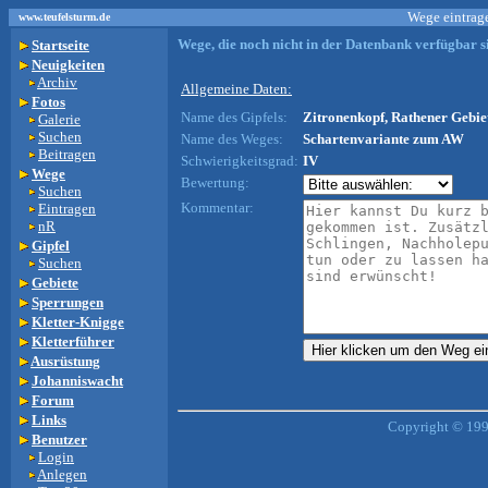
Wege eintrage
www.teufelsturm.de
Wege, die noch nicht in der Datenbank verfügbar si
Startseite
Neuigkeiten
Archiv
Allgemeine Daten:
Fotos
Name des Gipfels:
Zitronenkopf, Rathener Gebiet
Galerie
Suchen
Name des Weges:
Schartenvariante zum AW
Beitragen
Schwierigkeitsgrad:
IV
Wege
Bewertung:
Suchen
Kommentar:
Eintragen
nR
Gipfel
Suchen
Gebiete
Sperrungen
Kletter-Knigge
Kletterführer
Ausrüstung
Johanniswacht
Forum
Links
Copyright © 199
Benutzer
Login
Anlegen