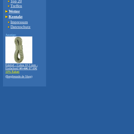
Top 20
Treffen
Wetter
Kontakt
Impressum
Datenschutz
Anzeige:
Edelrid - Cobra 10,3 mm -
Einfachseil
97.43€
87.69€
10% Rabatt
(Bergfreunde.de Shop)