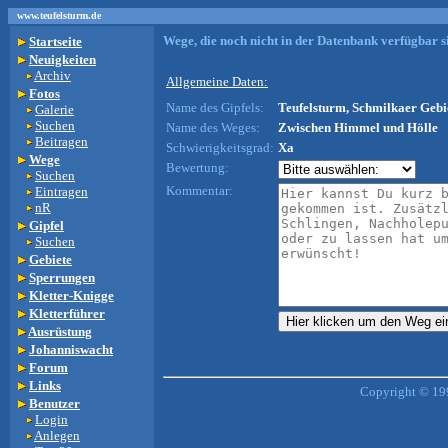
www.teufelsturm.de
Wege, die noch nicht in der Datenbank verfügbar si
Startseite
Neuigkeiten
Archiv
Allgemeine Daten:
Fotos
Name des Gipfels:
Teufelsturm, Schmilkaer Gebie
Galerie
Suchen
Name des Weges:
Zwischen Himmel und Hölle
Beitragen
Schwierigkeitsgrad:
Xa
Wege
Bewertung:
Suchen
Kommentar:
Eintragen
nR
Gipfel
Suchen
Gebiete
Sperrungen
Kletter-Knigge
Kletterführer
Ausrüstung
Johanniswacht
Forum
Links
Copyright © 19
Benutzer
Login
Anlegen