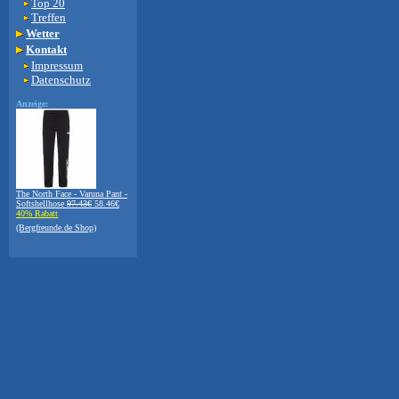
Top 20
Treffen
Wetter
Kontakt
Impressum
Datenschutz
Anzeige:
The North Face - Varuna Pant -
Softshellhose
97.43€
58.46€
40% Rabatt
(Bergfreunde.de Shop)