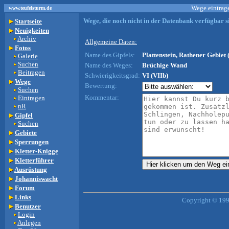
Wege eintrage
www.teufelsturm.de
Wege, die noch nicht in der Datenbank verfügbar si
Startseite
Neuigkeiten
Archiv
Allgemeine Daten:
Fotos
Name des Gipfels:
Plattenstein, Rathener Gebiet 
Galerie
Suchen
Name des Weges:
Brüchige Wand
Beitragen
Schwierigkeitsgrad:
VI (VIIb)
Wege
Bewertung:
Suchen
Kommentar:
Eintragen
nR
Gipfel
Suchen
Gebiete
Sperrungen
Kletter-Knigge
Kletterführer
Ausrüstung
Johanniswacht
Forum
Links
Copyright © 199
Benutzer
Login
Anlegen