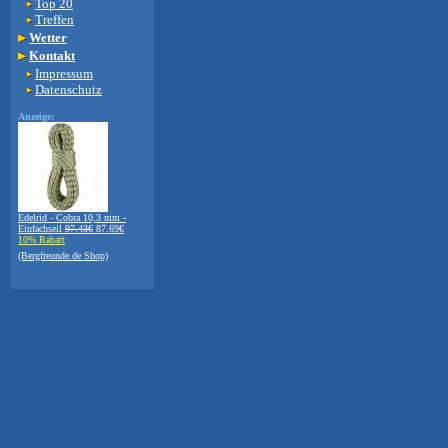
Top 20
Treffen
Wetter
Kontakt
Impressum
Datenschutz
Anzeige:
Edelrid - Cobra 10,3 mm -
Einfachseil
97.43€
87.69€
10% Rabatt
(Bergfreunde.de Shop)