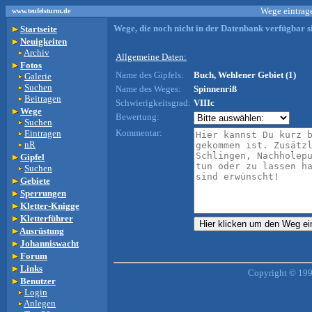
Wege eintrage
www.teufelsturm.de
Wege, die noch nicht in der Datenbank verfügbar si
Startseite
Neuigkeiten
Archiv
Allgemeine Daten:
Fotos
Name des Gipfels:
Buch, Wehlener Gebiet (1)
Galerie
Suchen
Name des Weges:
Spinnenriß
Beitragen
Schwierigkeitsgrad:
VIIIc
Wege
Bewertung:
Suchen
Kommentar:
Eintragen
nR
Gipfel
Suchen
Gebiete
Sperrungen
Kletter-Knigge
Kletterführer
Ausrüstung
Johanniswacht
Forum
Links
Copyright © 199
Benutzer
Login
Anlegen