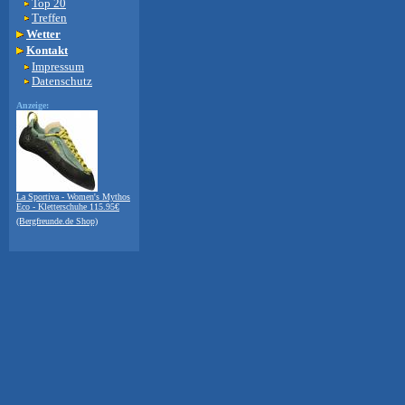
Top 20
Treffen
Wetter
Kontakt
Impressum
Datenschutz
Anzeige:
La Sportiva - Women's Mythos
Eco - Kletterschuhe 115.95€
(Bergfreunde.de Shop)