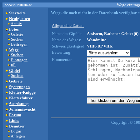
Wege eintrage
www.teufelsturm.de
Wege, die noch nicht in der Datenbank verfügbar si
Startseite
Neuigkeiten
Archiv
Allgemeine Daten:
Fotos
Name des Gipfels:
Assistent, Rathener Gebiet (6)
Galerie
Suchen
Name des Weges:
Wandmitte
Beitragen
Schwierigkeitsgrad:
VIIIb RP VIIIc
Wege
Bewertung:
Suchen
Kommentar:
Eintragen
nR
Gipfel
Suchen
Gebiete
Sperrungen
Kletter-Knigge
Kletterführer
Ausrüstung
Johanniswacht
Forum
Links
Copyright © 199
Benutzer
Login
Anlegen