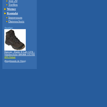
Top 20
Treffen
Wetter
Kontakt
Impressum
Datenschutz
Anzeige:
Hanwag - Banks II Lady GTX -
Wanderschuhe
194.91€
116.95€
40% Rabatt
(Bergfreunde.de Shop)