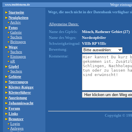
Wege eintrage
www.teufelsturm.de
Wege, die noch nicht in der Datenbank verfügbar si
Startseite
Neuigkeiten
Archiv
Allgemeine Daten:
Fotos
Name des Gipfels:
Mönch, Rathener Gebiet (27)
Galerie
Suchen
Name des Weges:
Nordostpfeiler
Beitragen
Schwierigkeitsgrad:
VIIIb RP VIIIc
Wege
Bewertung:
Suchen
Kommentar:
Eintragen
nR
Gipfel
Suchen
Gebiete
Sperrungen
Kletter-Knigge
Kletterführer
Ausrüstung
Johanniswacht
Forum
Links
Copyright © 199
Benutzer
Login
Anlegen