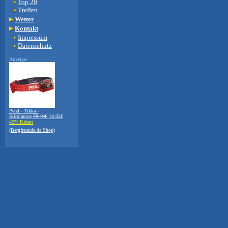
Top 20
Treffen
Wetter
Kontakt
Impressum
Datenschutz
Anzeige:
Petzl - Tikka -
Stirnlampe
29.19€
16.05€
45% Rabatt
(Bergfreunde.de Shop)