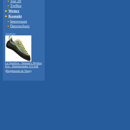
Top 20
Treffen
Wetter
Kontakt
Impressum
Datenschutz
Anzeige:
La Sportiva - Women's Mythos
Eco - Kletterschuhe 115.95€
(Bergfreunde.de Shop)