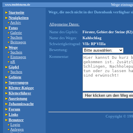
Wege eintrage
www.teufelsturm.de
Wege, die noch nicht in der Datenbank verfügbar si
Startseite
Neuigkeiten
Archiv
Allgemeine Daten:
Fotos
Name des Gipfels:
Förster, Gebiet der Steine (82)
Galerie
Suchen
Name des Weges:
Kahlschlag
Beitragen
Schwierigkeitsgrad:
VIIc RP VIIIa
Wege
Bewertung:
Suchen
Kommentar:
Eintragen
nR
Gipfel
Suchen
Gebiete
Sperrungen
Kletter-Knigge
Kletterführer
Ausrüstung
Johanniswacht
Forum
Links
Copyright © 199
Benutzer
Login
Anlegen