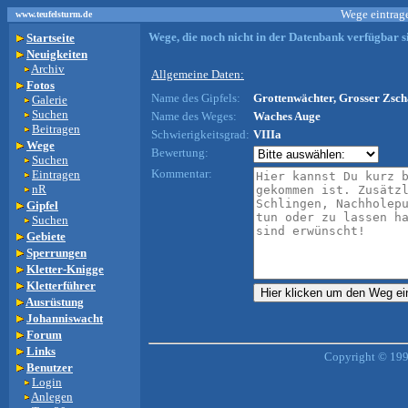
Wege eintrage
www.teufelsturm.de
Wege, die noch nicht in der Datenbank verfügbar si
Startseite
Neuigkeiten
Archiv
Allgemeine Daten:
Fotos
Name des Gipfels:
Grottenwächter, Grosser Zsch
Galerie
Suchen
Name des Weges:
Waches Auge
Beitragen
Schwierigkeitsgrad:
VIIIa
Wege
Bewertung:
Suchen
Kommentar:
Eintragen
nR
Gipfel
Suchen
Gebiete
Sperrungen
Kletter-Knigge
Kletterführer
Ausrüstung
Johanniswacht
Forum
Links
Copyright © 199
Benutzer
Login
Anlegen