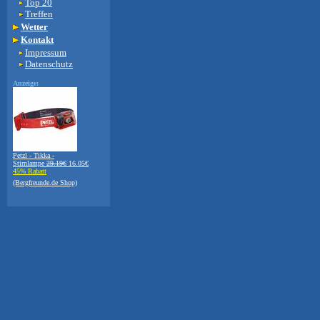
Top 20
Treffen
Wetter
Kontakt
Impressum
Datenschutz
Anzeige:
Petzl - Tikka -
Stirnlampe
29.19€
16.05€
45% Rabatt
(Bergfreunde.de Shop)