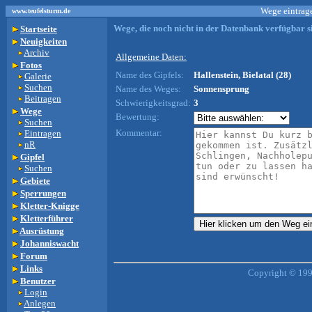
Wege eintrage
www.teufelsturm.de
Wege, die noch nicht in der Datenbank verfügbar si
Startseite
Neuigkeiten
Archiv
Allgemeine Daten:
Fotos
Name des Gipfels:
Hallenstein, Bielatal (28)
Galerie
Suchen
Name des Weges:
Sonnensprung
Beitragen
Schwierigkeitsgrad:
3
Wege
Bewertung:
Suchen
Kommentar:
Eintragen
nR
Gipfel
Suchen
Gebiete
Sperrungen
Kletter-Knigge
Kletterführer
Ausrüstung
Johanniswacht
Forum
Links
Copyright © 199
Benutzer
Login
Anlegen