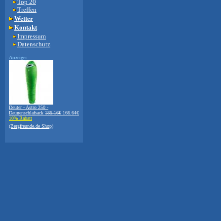
Top 20
Treffen
Wetter
Kontakt
Impressum
Datenschutz
Anzeige:
Deuter - Astro 250 -
Daunenschlafsack
185.16€
166.64€
10% Rabatt
(Bergfreunde.de Shop)