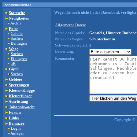
www.teufelsturm.de
Wege, die noch nicht in der Datenbank verfügbar
Startseite
Neuigkeiten
Archiv
Allgemeine Daten:
Fotos
Name des Gipfels:
Gansfels, Hinterer, Rathene
Galerie
Suchen
Name des Weges:
Schusterkamin
Beitragen
Schwierigkeitsgrad:
I
Wege
Bewertung:
Suchen
Kommentar:
Eintragen
nR
Gipfel
Suchen
Gebiete
Sperrungen
Kletter-Knigge
Kletterführer
Ausrüstung
Johanniswacht
Forum
Links
Copyright © 
Benutzer
Login
Anlegen