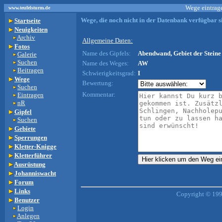
Wege eintrage
www.teufelsturm.de
Wege, die noch nicht in der Datenbank verfügbar si
Startseite
Neuigkeiten
Archiv
Allgemeine Daten:
Fotos
Name des Gipfels:
Abendwand, Gebiet der Steine 
Galerie
Suchen
Name des Weges:
AW
Beitragen
Schwierigkeitsgrad:
I
Wege
Bewertung:
Suchen
Kommentar:
Eintragen
nR
Gipfel
Suchen
Gebiete
Sperrungen
Kletter-Knigge
Kletterführer
Ausrüstung
Johanniswacht
Forum
Links
Copyright © 199
Benutzer
Login
Anlegen