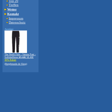
Top 20
Treffen
Wetter
Kontakt
Impressum
Datenschutz
Anzeige:
The North Face - Varuna Pant -
Softshellhose
97.43€
58.46€
40% Rabatt
(Bergfreunde.de Shop)