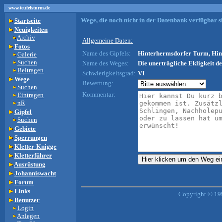
www.teufelsturm.de
Wege, die noch nicht in der Datenbank verfügbar si
Startseite
Neuigkeiten
Archiv
Allgemeine Daten:
Fotos
Name des Gipfels:
Hinterhermsdorfer Turm, Hin
Galerie
Suchen
Name des Weges:
Die unerträgliche Ekligkeit de
Beitragen
Schwierigkeitsgrad:
VI
Wege
Bewertung:
Suchen
Kommentar:
Eintragen
nR
Gipfel
Suchen
Gebiete
Sperrungen
Kletter-Knigge
Kletterführer
Ausrüstung
Johanniswacht
Forum
Links
Copyright © 19
Benutzer
Login
Anlegen