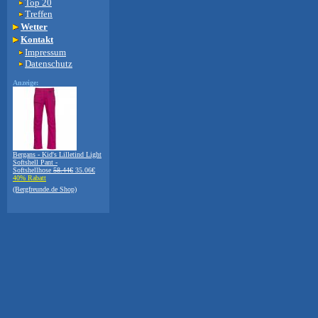
Top 20
Treffen
Wetter
Kontakt
Impressum
Datenschutz
Anzeige:
Bergans - Kid's Lilletind Light
Softshell Pant -
Softshellhose
58.44€
35.06€
40% Rabatt
(Bergfreunde.de Shop)