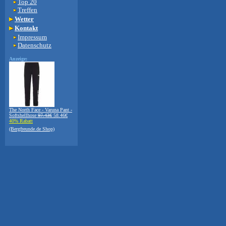
Top 20
Treffen
Wetter
Kontakt
Impressum
Datenschutz
Anzeige:
The North Face - Varuna Pant -
Softshellhose
97.43€
58.46€
40% Rabatt
(Bergfreunde.de Shop)