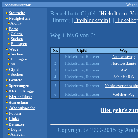
Wege i
www.teufelsturm.de
Benachbarte Gipfel:
[
Hickelturm, Vor
Startseite
Neuigkeiten
Hinterer, [
Dreiblockstein]
, [
Hickelko
Archiv
Fotos
Galerie
Weg 1 bis 6 von 6:
Suchen
Beitragen
Wege
Nr.
Gipfel
Weg
Suchen
1
Hickelturm, Hinterer
Nordwestweg
Eintragen
2
Hickelturm, Hinterer
Nordwestkante
nR
Gipfel
3
Hickelturm, Hinterer
AW
Suchen
4
Hickelturm, Hinterer
Schiefer Riß
Gebiete
Sperrungen
5
Hickelturm, Hinterer
Nordostverschneid
Kletter-Knigge
6
Hickelturm, Hinterer
Weicher Weg
Kletterführer
Ausrüstung
Johanniswacht
[Hier geht's zu
Forum
Links
Benutzer
Copyright © 1999-2015 by Andrea
Login
Anlegen