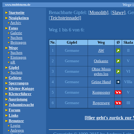
Wege i
www.teufelsturm.de
Benachbarte Gipfel:
[
Monolith]
, [
Slawe]
, Ge
Startseite
[
Teichsteinnadel]
Neuigkeiten
Archiv
Fotos
Weg 1 bis 6 von 6:
Galerie
Suchen
Beitragen
Nr.
Gipfel
Weg
Ø
Skala
Wege
1
Germane
AW
II
Suchen
Eintragen
2
Germane
Ostkante
V
nR
Gipfel
Ohne Moos
3
Germane
VI
Suchen
gehts los
Gebiete
4
Germane
Grüne Hand
VIIIa
Sperrungen
Kletter-Knigge
5
Germane
Komposter
V
Kletterführer
Ausrüstung
6
Germane
Regenweg
III
Johanniswacht
Forum
Links
[Hier geht's zurück zur
Benutzer
Login
Anlegen