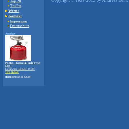
Copyright © 1999-2015 by Andreas Lein, 
Top 20
Treffen
Wetter
Kontakt
Impressum
Datenschutz
Anzeige:
Primus - Essential Trail Stove
Duo -
Gaskocher
34.07€
30.66€
10% Rabatt
(Bergfreunde.de Shop)