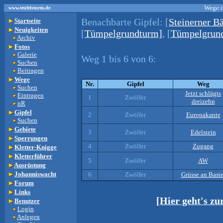
Wege i
www.teufelsturm.de
Benachbarte Gipfel:
[
Steinerner Bä
Startseite
Neuigkeiten
[
Tümpelgrundturm]
, [
Tümpelgrund
Archiv
Fotos
Galerie
Weg 1 bis 6 von 6:
Suchen
Beitragen
Wege
Nr.
Gipfel
Weg
Suchen
Jetzt schlägts
Eintragen
1
Zwölfer
dreizehn
nR
Gipfel
2
Zwölfer
Europakante
Suchen
Gebiete
3
Zwölfer
Edelstein
Sperrungen
4
Zwölfer
Zugang
Kletter-Knigge
Kletterführer
5
Zwölfer
AW
Ausrüstung
Johanniswacht
6
Zwölfer
Grüsse an Baste
Forum
Links
[Hier geht's z
Benutzer
Login
Anlegen