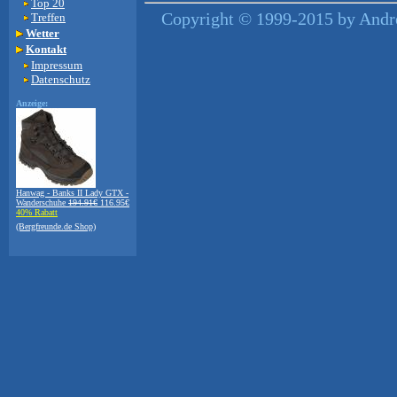
Top 20
Copyright © 1999-2015 by Andre
Treffen
Wetter
Kontakt
Impressum
Datenschutz
Anzeige:
Hanwag - Banks II Lady GTX -
Wanderschuhe
194.91€
116.95€
40% Rabatt
(Bergfreunde.de Shop)