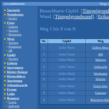
Wege i
www.teufelsturm.de
Benachbarte Gipfel:
[
Tümpelgrund
Startseite
Neuigkeiten
Wand, [
Tümpelgrundwand]
, [
Erika
Archiv
Fotos
Galerie
Weg 1 bis 9 von 9:
Suchen
Beitragen
Wege
Nr.
Gipfel
Weg
Suchen
Eintragen
1
Gelbe Wand
Gelbes Meer
nR
2
Gelbe Wand
AW
Gipfel
Suchen
3
Gelbe Wand
Südweg
Gebiete
4
Gelbe Wand
Gelbsucht
Sperrungen
Kletter-Knigge
5
Gelbe Wand
Westkante
Kletterführer
6
Gelbe Wand
Talseite
Ausrüstung
Johanniswacht
7
Gelbe Wand
Essen fetzt
Forum
8
Gelbe Wand
Gratweg
Links
Benutzer
9
Gelbe Wand
Brüchiger Kä
Login
Anlegen