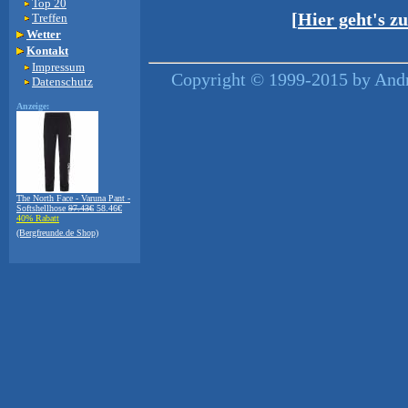
Top 20
[Hier geht's z
Treffen
Wetter
Kontakt
Impressum
Copyright © 1999-2015 by Andre
Datenschutz
Anzeige:
The North Face - Varuna Pant -
Softshellhose
97.43€
58.46€
40% Rabatt
(Bergfreunde.de Shop)