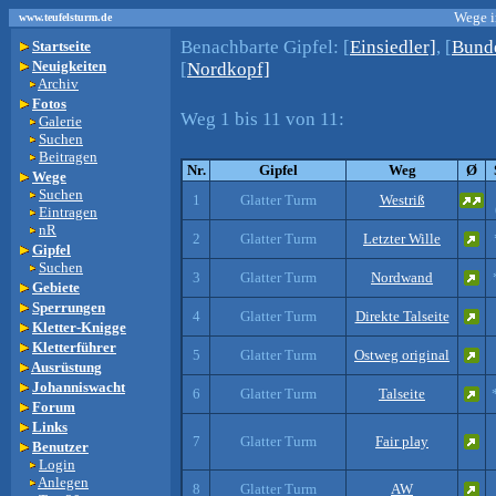
Wege i
www.teufelsturm.de
Benachbarte Gipfel:
[
Einsiedler]
, [
Bunde
Startseite
Neuigkeiten
[
Nordkopf]
Archiv
Fotos
Weg 1 bis 11 von 11:
Galerie
Suchen
Beitragen
Nr.
Gipfel
Weg
Ø
Wege
Suchen
1
Glatter Turm
Westriß
Eintragen
nR
2
Glatter Turm
Letzter Wille
Gipfel
Suchen
3
Glatter Turm
Nordwand
Gebiete
Sperrungen
4
Glatter Turm
Direkte Talseite
Kletter-Knigge
Kletterführer
5
Glatter Turm
Ostweg original
Ausrüstung
Johanniswacht
6
Glatter Turm
Talseite
Forum
Links
7
Glatter Turm
Fair play
Benutzer
Login
Anlegen
8
Glatter Turm
AW