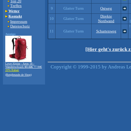
Top 20
Treffen
9
Glatter Turm
Ostweg
Wetter
Kontakt
Direkte
10
Glatter Turm
Nordwand
Impressum
Datenschutz
!
11
Glatter Turm
Schartenweg
Anzeige:
[Hier geht's zurück 
Lowe Alpine - Aeon 18 -
Copyright © 1999-2015 by Andreas Lei
Wanderrucksack
97.43€
77.94€
20% Rabatt
(Bergfreunde.de Shop)