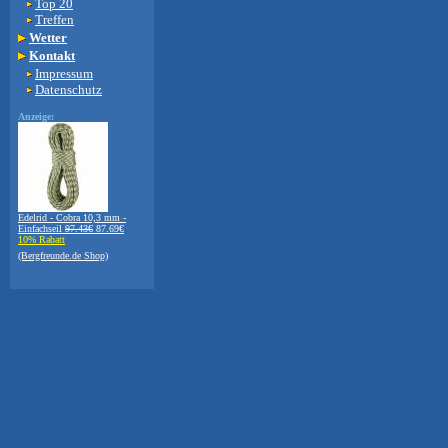
Top 20
Treffen
Wetter
Kontakt
Impressum
Datenschutz
Anzeige:
Edelrid - Cobra 10,3 mm -
Einfachseil
97.43€
87.69€
10% Rabatt
(Bergfreunde.de Shop)