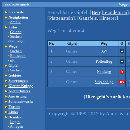
Wege i
www.teufelsturm.de
Benachbarte Gipfel:
[
Bergfreundeturm]
Startseite
Neuigkeiten
[
Plattenstein]
, [
Gansfels, Hinterer]
Archiv
Fotos
Weg 1 bis 4 von 4:
Galerie
Suchen
Beitragen
Nr.
Gipfel
Weg
Ø
S
Wege
Suchen
1
Gänseei
AW
Eintragen
nR
2
Gänseei
Pollenflug
Gipfel
Suchen
3
Gänseei
Nordweg
Gebiete
Sperrungen
4
Gänseei
Stop and go
Kletter-Knigge
Kletterführer
Ausrüstung
[Hier geht's zurück 
Johanniswacht
Forum
Links
Copyright © 1999-2015 by Andreas Lei
Benutzer
Login
Anlegen