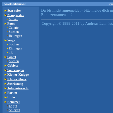
Ben
www.teufelsturm.de
Du bist nicht angemeldet - bitte melde dich m
Startseite
Benutzernamen an!
Neuigkeiten
Archiv
Copyright © 1999-2011 by Andreas Lein, let
Fotos
Galerie
Suchen
Beitragen
Wege
Suchen
Eintragen
nR
Gipfel
Suchen
Gebiete
Sperrungen
Kletter-Knigge
Kletterführer
Ausrüstung
Johanniswacht
Forum
Links
Benutzer
Login
Anlegen