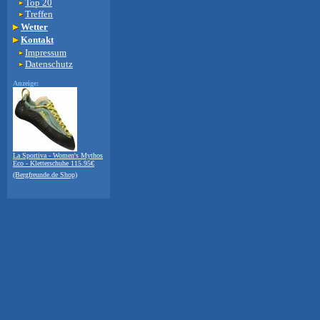
Top 20
Treffen
Wetter
Kontakt
Impressum
Datenschutz
Anzeige:
La Sportiva - Women's Mythos
Eco - Kletterschuhe 115.95€
(Bergfreunde.de Shop)