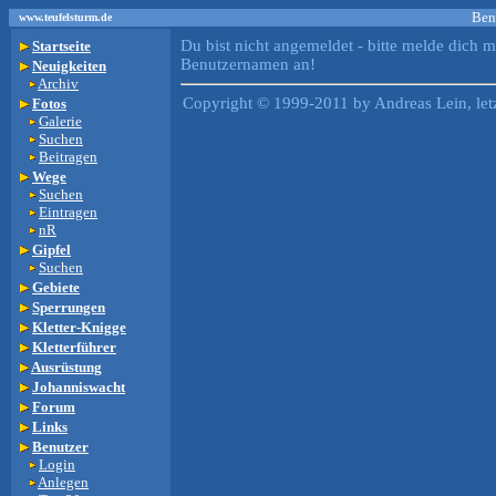
Ben
www.teufelsturm.de
Du bist nicht angemeldet - bitte melde dich m
Startseite
Benutzernamen an!
Neuigkeiten
Archiv
Copyright © 1999-2011 by Andreas Lein, let
Fotos
Galerie
Suchen
Beitragen
Wege
Suchen
Eintragen
nR
Gipfel
Suchen
Gebiete
Sperrungen
Kletter-Knigge
Kletterführer
Ausrüstung
Johanniswacht
Forum
Links
Benutzer
Login
Anlegen