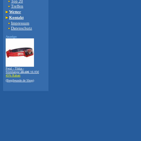
Top 20
Treffen
Wetter
Kontakt
Impressum
Datenschutz
Anzeige:
Petzl - Tikka -
Stirnlampe
29.19€
16.05€
45% Rabatt
(Bergfreunde.de Shop)