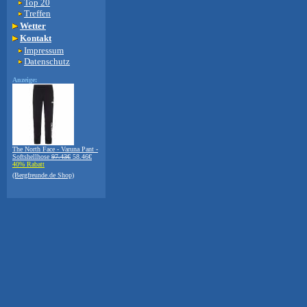
Top 20
Treffen
Wetter
Kontakt
Impressum
Datenschutz
Anzeige:
The North Face - Varuna Pant -
Softshellhose
97.43€
58.46€
40% Rabatt
(Bergfreunde.de Shop)