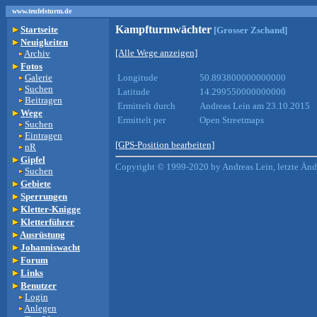
www.teufelsturm.de
Kampfturmwächter
Startseite
[Grosser Zschand]
Neuigkeiten
[Alle Wege anzeigen]
Archiv
Fotos
Galerie
Longitude
50.893800000000000
Suchen
Latitude
14.299550000000000
Beitragen
Ermittelt durch
Andreas Lein am 23.10.2015
Wege
Ermittelt per
Open Streetmaps
Suchen
Eintragen
[GPS-Position bearbeiten]
nR
Gipfel
Copyright © 1999-2020 by Andreas Lein, letzte Än
Suchen
Gebiete
Sperrungen
Kletter-Knigge
Kletterführer
Ausrüstung
Johanniswacht
Forum
Links
Benutzer
Login
Anlegen