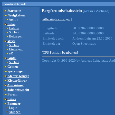
www.teufelsturm.de
Bergfreundschaftsstein
Startseite
[Grosser Zschand]
Neuigkeiten
[Alle Wege anzeigen]
Archiv
Fotos
Galerie
Longitude
50.892840000000000
Suchen
Latitude
14.303090000000000
Beitragen
Ermittelt durch
Andreas Lein am 23.10.2015
Wege
Ermittelt per
Open Streetmaps
Suchen
Eintragen
[GPS-Position bearbeiten]
nR
Gipfel
Copyright © 1999-2020 by Andreas Lein, letzte Än
Suchen
Gebiete
Sperrungen
Kletter-Knigge
Kletterführer
Ausrüstung
Johanniswacht
Forum
Links
Benutzer
Login
Anlegen