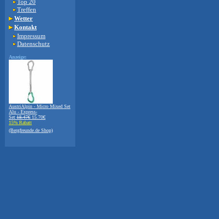
Top 20
Treffen
Wetter
Kontakt
Impressum
Datenschutz
Anzeige:
AustriAlpin - Micro Mixed Set
Alu - Express-
Set
18.47€
15.70€
15% Rabatt
(Bergfreunde.de Shop)