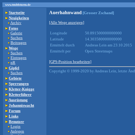
www.teufelsturm.de
Auerhahnwand
Startseite
[Grosser Zschand]
Neuigkeiten
[Alle Wege anzeigen]
Archiv
Fotos
Galerie
Longitude
50.891500000000000
Suchen
Latitude
14.303580000000000
Beitragen
Ermittelt durch
Andreas Lein am 23.10.2015
Wege
Ermittelt per
Open Streetmaps
Suchen
Eintragen
[GPS-Position bearbeiten]
nR
Gipfel
Copyright © 1999-2020 by Andreas Lein, letzte Än
Suchen
Gebiete
Sperrungen
Kletter-Knigge
Kletterführer
Ausrüstung
Johanniswacht
Forum
Links
Benutzer
Login
Anlegen