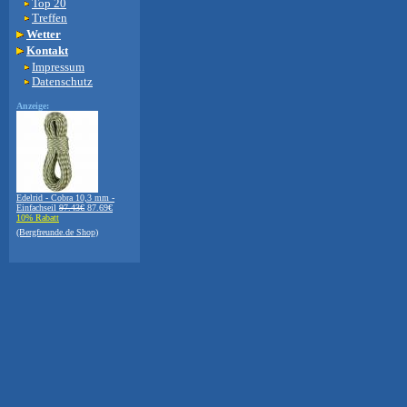
Top 20
Treffen
Wetter
Kontakt
Impressum
Datenschutz
Anzeige:
Edelrid - Cobra 10,3 mm -
Einfachseil
97.43€
87.69€
10% Rabatt
(Bergfreunde.de Shop)