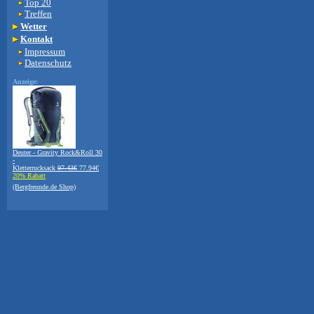
Top 20
Treffen
Wetter
Kontakt
Impressum
Datenschutz
Anzeige:
Deuter - Gravity Rock&Roll 30
-
Kletterrucksack
97.43€
77.94€
20% Rabatt
(Bergfreunde.de Shop)