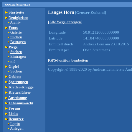
www.teufelsturm.de
Langes Horn
Startseite
[Grosser Zschand]
Neuigkeiten
[Alle Wege anzeigen]
Archiv
Fotos
Galerie
Longitude
50.912120000000000
Suchen
Latitude
14.184740000000000
Beitragen
Ermittelt durch
Andreas Lein am 23.10.2015
Wege
Ermittelt per
Open Streetmaps
Suchen
Eintragen
[GPS-Position bearbeiten]
nR
Gipfel
Copyright © 1999-2020 by Andreas Lein, letzte Än
Suchen
Gebiete
Sperrungen
Kletter-Knigge
Kletterführer
Ausrüstung
Johanniswacht
Forum
Links
Benutzer
Login
Anlegen