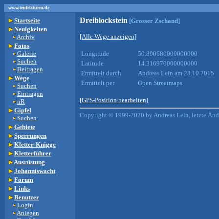
www.teufelsturm.de
Dreiblockstein
Startseite
[Grosser Zschand]
Neuigkeiten
[Alle Wege anzeigen]
Archiv
Fotos
Galerie
Longitude
50.890680000000000
Suchen
Latitude
14.316970000000000
Beitragen
Ermittelt durch
Andreas Lein am 23.10.2015
Wege
Ermittelt per
Open Streetmaps
Suchen
Eintragen
[GPS-Position bearbeiten]
nR
Gipfel
Copyright © 1999-2020 by Andreas Lein, letzte Än
Suchen
Gebiete
Sperrungen
Kletter-Knigge
Kletterführer
Ausrüstung
Johanniswacht
Forum
Links
Benutzer
Login
Anlegen