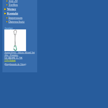
Top 20
Treffen
Wetter
Kontakt
Impressum
Datenschutz
Anzeige:
AustriAlpin - Micro Mixed Set
Alu - Express-
Set
18.47€
15.70€
15% Rabatt
(Bergfreunde.de Shop)