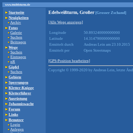
www.teufelsturm.de
Edelweißturm, Großer
Startseite
[Grosser Zschand]
Neuigkeiten
[Alle Wege anzeigen]
Archiv
Fotos
Galerie
Longitude
50.893240000000000
Suchen
Latitude
14.314790000000000
Beitragen
Ermittelt durch
Andreas Lein am 23.10.2015
Wege
Ermittelt per
Open Streetmaps
Suchen
Eintragen
[GPS-Position bearbeiten]
nR
Gipfel
Copyright © 1999-2020 by Andreas Lein, letzte Än
Suchen
Gebiete
Sperrungen
Kletter-Knigge
Kletterführer
Ausrüstung
Johanniswacht
Forum
Links
Benutzer
Login
Anlegen