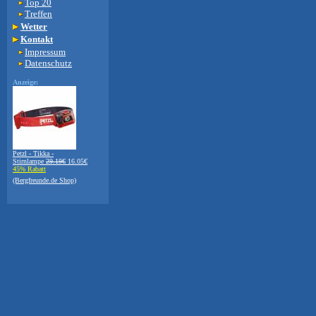
Top 20
Treffen
Wetter
Kontakt
Impressum
Datenschutz
Anzeige:
Petzl - Tikka -
Stirnlampe
29.19€
16.05€
45% Rabatt
(Bergfreunde.de Shop)