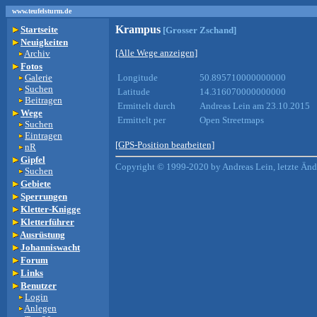
www.teufelsturm.de
Krampus
Startseite
[Grosser Zschand]
Neuigkeiten
[Alle Wege anzeigen]
Archiv
Fotos
Galerie
Longitude
50.895710000000000
Suchen
Latitude
14.316070000000000
Beitragen
Ermittelt durch
Andreas Lein am 23.10.2015
Wege
Ermittelt per
Open Streetmaps
Suchen
Eintragen
[GPS-Position bearbeiten]
nR
Gipfel
Copyright © 1999-2020 by Andreas Lein, letzte Än
Suchen
Gebiete
Sperrungen
Kletter-Knigge
Kletterführer
Ausrüstung
Johanniswacht
Forum
Links
Benutzer
Login
Anlegen