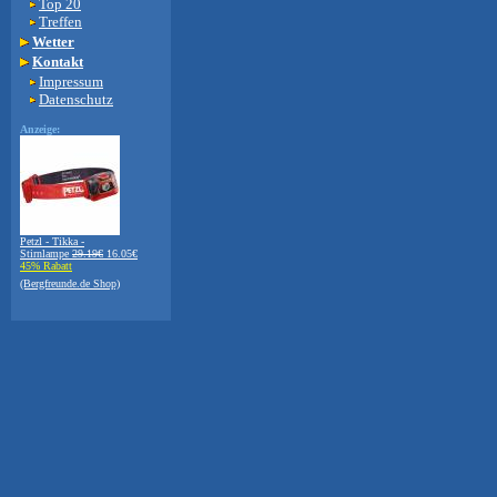
Top 20
Treffen
Wetter
Kontakt
Impressum
Datenschutz
Anzeige:
Petzl - Tikka -
Stirnlampe
29.19€
16.05€
45% Rabatt
(Bergfreunde.de Shop)