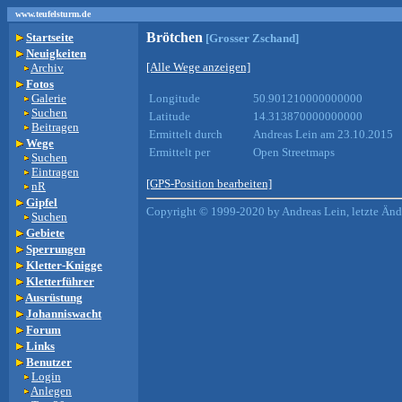
www.teufelsturm.de
Brötchen
Startseite
[Grosser Zschand]
Neuigkeiten
[Alle Wege anzeigen]
Archiv
Fotos
Galerie
Longitude
50.901210000000000
Suchen
Latitude
14.313870000000000
Beitragen
Ermittelt durch
Andreas Lein am 23.10.2015
Wege
Ermittelt per
Open Streetmaps
Suchen
Eintragen
[GPS-Position bearbeiten]
nR
Gipfel
Copyright © 1999-2020 by Andreas Lein, letzte Än
Suchen
Gebiete
Sperrungen
Kletter-Knigge
Kletterführer
Ausrüstung
Johanniswacht
Forum
Links
Benutzer
Login
Anlegen