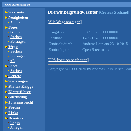
www.teufelsturm.de
Dreiwinkelgrundwächter
Startseite
[Grosser Zschand]
Neuigkeiten
[Alle Wege anzeigen]
Archiv
Fotos
Galerie
Longitude
50.895070000000000
Suchen
Latitude
14.321840000000000
Beitragen
Ermittelt durch
Andreas Lein am 23.10.2015
Wege
Ermittelt per
Open Streetmaps
Suchen
Eintragen
[GPS-Position bearbeiten]
nR
Gipfel
Copyright © 1999-2020 by Andreas Lein, letzte Än
Suchen
Gebiete
Sperrungen
Kletter-Knigge
Kletterführer
Ausrüstung
Johanniswacht
Forum
Links
Benutzer
Login
Anlegen