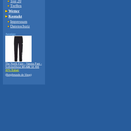
Top 20
Treffen
Wetter
Kontakt
Impressum
Datenschutz
Anzeige:
The North Face - Varuna Pant -
Softshellhose
97.43€
58.46€
40% Rabatt
(Bergfreunde.de Shop)